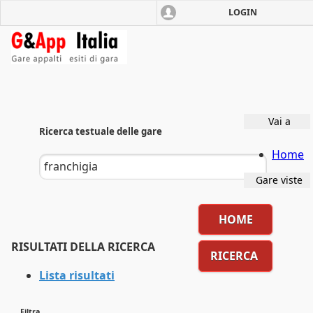
LOGIN
Vai
alla
pagina
principale
Vai a
Ricerca testuale delle gare
Home
Gare viste
HOME
RISULTATI DELLA RICERCA
RICERCA
Lista risultati
Filtra