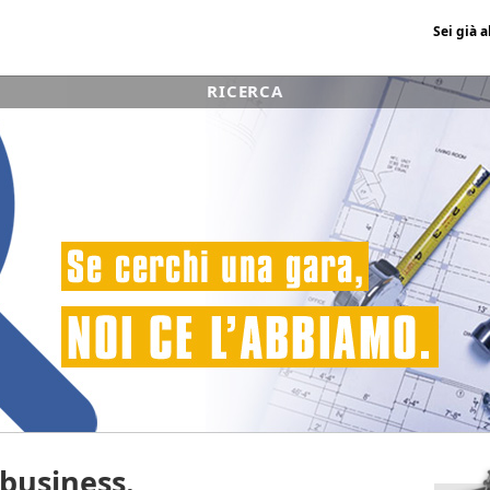
Sei già 
RICERCA
 business.