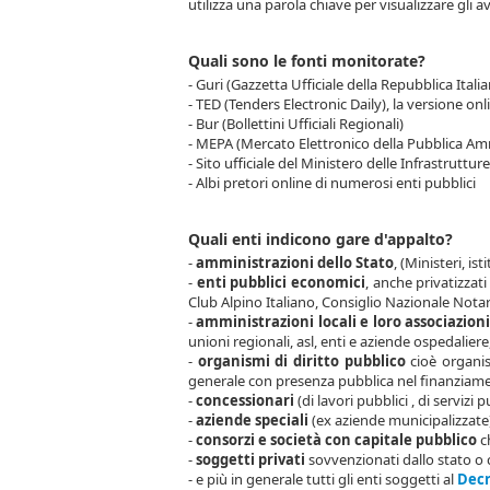
utilizza una parola chiave per visualizzare gli a
Quali sono le fonti monitorate?
- Guri (Gazzetta Ufficiale della Repubblica Itali
- TED (Tenders Electronic Daily), la versione on
- Bur (Bollettini Ufficiali Regionali)
- MEPA (Mercato Elettronico della Pubblica Am
- Sito ufficiale del Ministero delle Infrastruttur
- Albi pretori online di numerosi enti pubblici
Quali enti indicono gare d'appalto?
-
amministrazioni dello Stato
, (Ministeri, i
-
enti pubblici economici
, anche privatizzat
Club Alpino Italiano, Consiglio Nazionale Notari
-
amministrazioni locali e loro associazioni
unioni regionali, asl, enti e aziende ospedaliere
-
organismi di diritto pubblico
cioè organism
generale con presenza pubblica nel finanziamento
-
concessionari
(di lavori pubblici , di servizi 
-
aziende speciali
(ex aziende municipalizzate
-
consorzi e società con capitale pubblico
ch
-
soggetti privati
sovvenzionati dallo stato o
- e più in generale tutti gli enti soggetti al
Decr