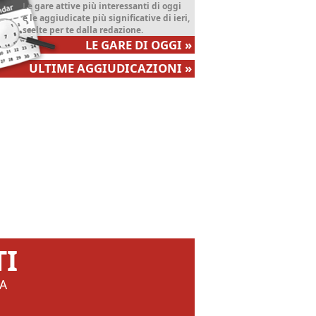
Le gare attive più interessanti di oggi
e le aggiudicate più significative di ieri,
scelte per te dalla redazione.
LE GARE DI OGGI
»
ULTIME AGGIUDICAZIONI
»
TI
A