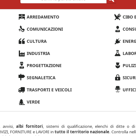
ARREDAMENTO
CIBO 
COMUNICAZIONI
CONS
CULTURA
ENER
INDUSTRIA
LABO
PROGETTAZIONE
PULIZ
SEGNALETICA
SICUR
TRASPORTI E VEICOLI
UFFIC
VERDE
, avvisi,
albi fornitori
, sistemi di qualificazione, elenchi di ditte o d
SERVIZI, FORNITURE e LAVORI in
tutto il territorio nazionale
. Controlla nel