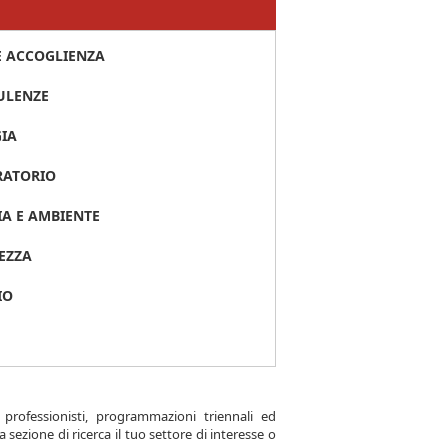
E ACCOGLIENZA
ULENZE
GIA
RATORIO
IA E AMBIENTE
EZZA
IO
i professionisti, programmazioni triennali ed
la sezione di ricerca il tuo settore di interesse o