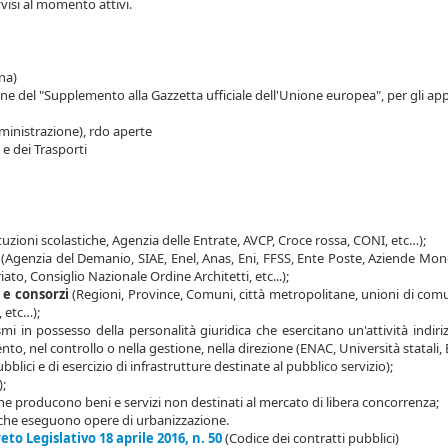
vvisi al momento attivi.
ana)
line del "Supplemento alla Gazzetta ufficiale dell'Unione europea", per gli appa
ministrazione), rdo aperte
e e dei Trasporti
stituzioni scolastiche, Agenzia delle Entrate, AVCP, Croce rossa, CONI, etc…);
i (Agenzia del Demanio, SIAE, Enel, Anas, Eni, FFSS, Ente Poste, Aziende Mon
ato, Consiglio Nazionale Ordine Architetti, etc...);
 e consorzi
(Regioni, Province, Comuni, città metropolitane, unioni di c
, etc…);
i in possesso della personalità giuridica che esercitano un'attività indiriz
, nel controllo o nella gestione, nella direzione (ENAC, Università statali, En
pubblici e di esercizio di infrastrutture destinate al pubblico servizio);
);
e producono beni e servizi non destinati al mercato di libera concorrenza;
 che eseguono opere di urbanizzazione.
eto Legislativo 18 aprile 2016, n. 50
(Codice dei contratti pubblici)